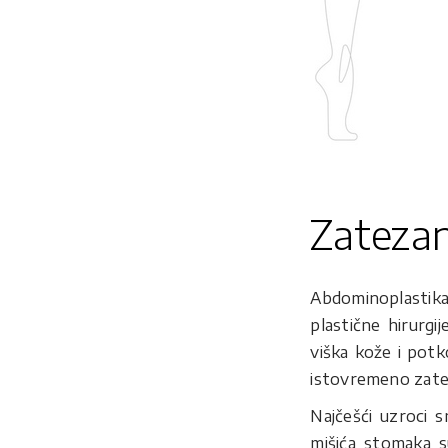
Zateza
Abdominoplastik
plastične hirurgi
viška kože i pot
istovremeno zatez
Najčešći uzroci s
mišića stomaka s