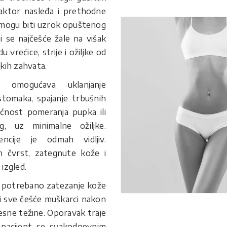
Faktor nasleđa i prethodne
 mogu biti uzrok opuštenog
i se najčešće žale na višak
du vrećice, strije i ožiljke od
kih zahvata.
ja omogućava uklanjanje
tomaka, spajanje trbušnih
ućnost pomeranja pupka ili
g, uz minimalne ožiljke.
encije je odmah vidljiv.
 čvrst, zategnute kože i
 izgled.
je potrebano zatezanje kože
i sve češće muškarci nakon
esne težine. Oporavak traje
 pacijent se svakodnevnim