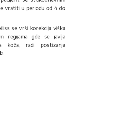
 vratiti u periodu od 4 do
iliss se vrši korekcija viška
m regijama gde se javlja
a koža, radi postizanja
la.