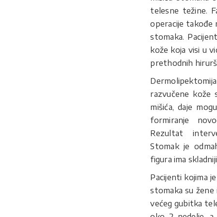
telesne težine. 
operacije takođe
stomaka. Pacijent
kože koja visi u vi
prethodnih hirurš
Dermolipektomi
razvučene kože s
mišića, daje mog
formiranje novo
Rezultat interv
Stomak je odmah
figura ima skladniji
Pacijenti kojima 
stomaka su žene 
većeg gubitka tel
oko 2 nedelje, a