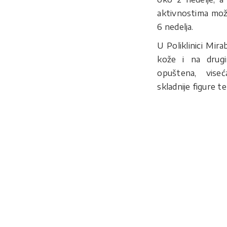
aktivnostima može
6 nedelja.
U Poliklinici Mirab
kože i na drugi
opuštena, viseć
skladnije figure te