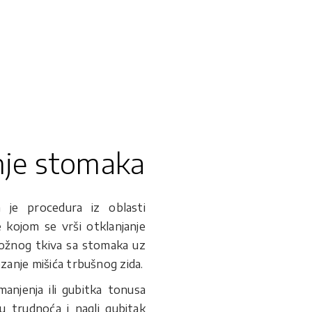
nje stomaka
a je procedura iz oblasti
je kojom se vrši otklanjanje
kožnog tkiva sa stomaka uz
anje mišića trbušnog zida.
manjenja ili gubitka tonusa
u trudnoća i nagli gubitak